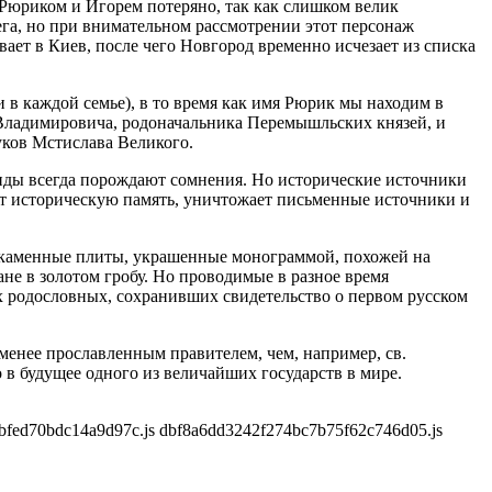
 Рюриком и Игорем потеряно, так как слишком велик
га, но при внимательном рассмотрении этот персонаж
ает в Киев, после чего Новгород временно исчезает из списка
 в каждой семье), в то время как имя Рюрик мы находим в
Владимировича, родоначальника Перемышльских князей, и
нуков Мстислава Великого.
енды всегда порождают сомнения. Но исторические источники
ает историческую память, уничтожает письменные источники и
е каменные плиты, украшенные монограммой, похожей на
не в золотом гробу. Но проводимые в разное время
их родословных, сохранивших свидетельство о первом русском
менее прославленным правителем, чем, например, св.
 в будущее одного из величайших государств в мире.
fed70bdc14a9d97c.js dbf8a6dd3242f274bc7b75f62c746d05.js