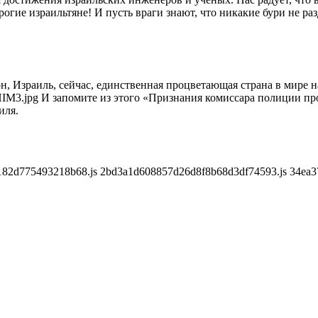
гие израильтяне! И пусть враги знают, что никакие бури не раз
, Израиль, сейчас, единственная процветающая страна в мире на
M3.jpg И запомите из этого «Признания комиссара полиции про
иля.
182d775493218b68.js 2bd3a1d608857d26d8f8b68d3df74593.js 34ea3