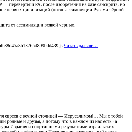
Р — перевёртыш РА, после изобретения на базе санскрита, но
оне первых цивилизаций (после ассимиляции Русами чёрной
ащита от ассимиляции всякой чернью.
.
5bfe88d45a8b13765d899bdd439.js
Читать дальше…
мля евреев с вечной столицей — Иерусалимом!… Мы с тобой
ши родные и друзья, а потому что в каждом из нас есть «а
туры Израиля и спортивными результатами израильских
 каждой из сфер жизни Израиля есть значительный вклад