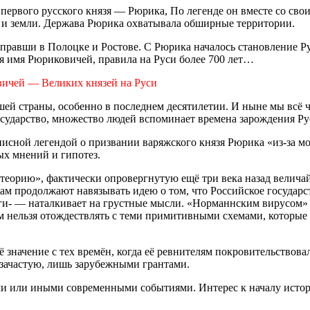
первого русского князя — Рюрика, По легенде он вместе со свои
 и земли. Держава Рюрика охватывала обширные территории.
 правши в Полоцке и Ростове. С Рюрика началось становление Ру
ая имя Рюриковичей, правила на Руси более 700 лет…
овичей — Великих князей на Руси
ей страны, особенно в последнем десятилетии. И ныне мы всё ч
осударство, множество людей вспоминает времена зарождения Ру
исной легендой о призвании варяжского князя Рюрика «из-за мо
ых мнений и гипотез.
 теорию», фактически опровергнутую ещё три века назад вели
ам продолжают навязывать идею о том, что Российское госуда
ряги- — наталкивает на грустные мысли. «Норманнским вирусом
 нельзя отождествлять с теми примитивными схемами, которые 
ё значение с тех времён, когда её ревнителям покровительство
 зачастую, лишь зарубежными грантами.
еми или иными современными событиями. Интерес к началу истор