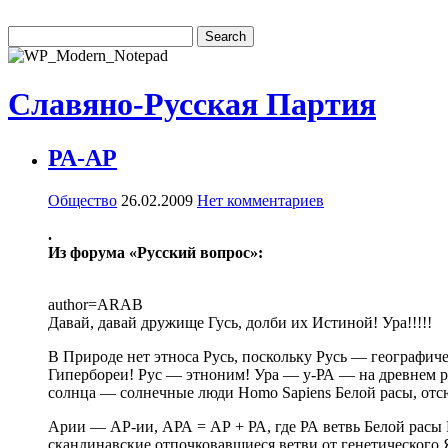
Славяно-Русская Партия
РА-АР
Общество
26.02.2009
Нет комментариев
.
Из форума «Русский вопрос»:
author=ARAB
Давай, давай дружище Гусь, долби их Истиной! Ура!!!!!
В Природе нет этноса Русь, поскольку Русь — географич
Гипербореи! Рус — этноним! Ура — у-РА — на древнем р
солнца — солнечные люди Homo Sapiens Белой расы, отсю
Арии — АР-ии, АРА = АР + РА, где РА ветвь Белой расы
скандинавские отпочковавшиеся ветви от генетического