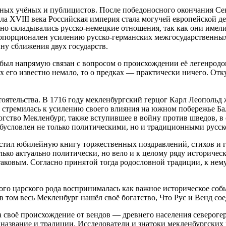
дных учёных и публицистов. После победоносного окончания Сев
ла XVIII века Российская империя стала могучей европейской д
но складывались русско-немецкие отношения, так как они имел
ропорционален усилению русско-германских межгосударственных 
ну сближения двух государств.
и был напрямую связан с вопросом о происхождении её легенро
ах его известно немало, то о предках — практически ничего. Отк
оятельства. В 1716 году мекленбургский герцог Карл Леопольд 
 стремилась к усилению своего влияния на южном побережье Бал
огство Мекленбург, также вступившее в войну против шведов, 
бусловлен не только политическими, но и традиционными русск
тил юбилейную книгу торжественных поздравлений, стихов и г
лько актуально политически, но вело и к целому ряду историчес
 таковым. Согласно принятой тогда родословной традиции, к не
го царского рода воспринималась как важное историческое событ
в том весь Мекленбург нашёл своё богатство, Что Рус и Венд сое
а своё происхождение от вендов — древнего населения североге
 название и традиции. Исследователи и знатоки мекленбургски