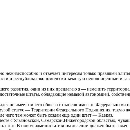
о нежизеспособно и отвечает интересам только правящей элиты
ласти и республики экономически зачастую неполноценныи и зав
йшего развития, один из них предлагаю я — изменить территори
одостаточные штаты, обладающие немалой автономией, собстве
идея не имеет ничего общего с нынешними т.н. Федеральными ок
ругой статус — Территории Федерального Подчинения, такую же
сле чего там может быть создан еще один штат — Кавказ.
месте с Ульяновской, Самарской,Нижегородской областью, Чува
ть штат. В новом администативном делении должен быть важен 