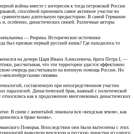
ерной войны вместе с интересом к тогда петровской России
ержавой, способной принимать самое активное участие во
и сравнительно длительную предысторию. В самой Германии
и, особенно, династических связей. Различные авторы
доначальника — Рюрика. Исторические источники
уда был призван первый русский князь? Где находилось то
женился на дочери Царя Ивана Алексеевича, брата Петра I, —
тики, рассчитывая, что эти территории удастся эффективно
в свою очередь рассчитывало на военную помощь России. Но
о-мекленбургскими связями.
енеалогий, составленную при непосредственном участии
ких параллелей. Династический брак, важный с политической
му относились как к продолжению многовековых династических
ие. В связи с женитьбой ликовала вся «вендская земля», как
динились в браке вновь».
рманского Поморья. Впоследствии они были вытеснены с этих
х генеалогий выводили вендскую и русскую династии из одного