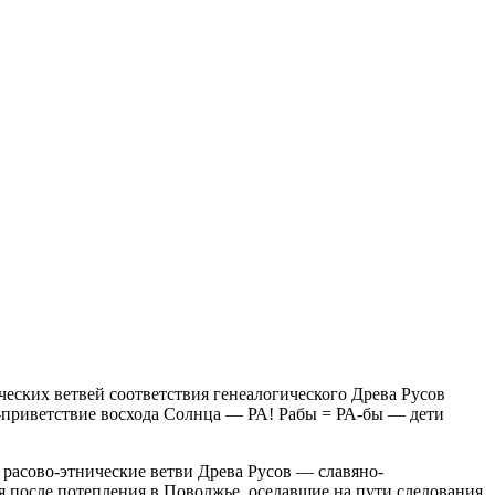
еских ветвей соответствия генеалогического Древа Русов
-приветствие восхода Солнца — РА! Рабы = РА-бы — дети
расово-этнические ветви Древа Русов — славяно-
 после потепления в Поволжье, оседавшие на пути следования