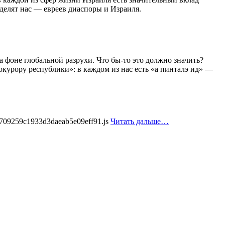
делят нас — евреев диаспоры и Израиля.
 фоне глобальной разрухи. Что бы-то это должно значить?
курору республики»: в каждом из нас есть «а пинталэ ид» —
709259c1933d3daeab5e09eff91.js
Читать дальше…