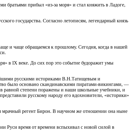
ми братьями прибыл «из-за моря» и стал княжить в Ладоге,
сского государства. Согласно летописям, легендарный князь
аще и чаще обращаемся к прошлому. Сегодня, когда в нашей
си.
ря» в IX веке. До сих пор это событие будоражит умы
чайшими русскими историками В.Н.Татищевым и
рство было основано скандинавскими пиратами-викингами, —
» в равной степени поражены и наши школьные учебники, и
представили русскому народу его вдохновители, «историки»
вал мрачный регент Бирон. В научном же отношении она ныне
ии Руси время от времени вспыхивал с новой силой в