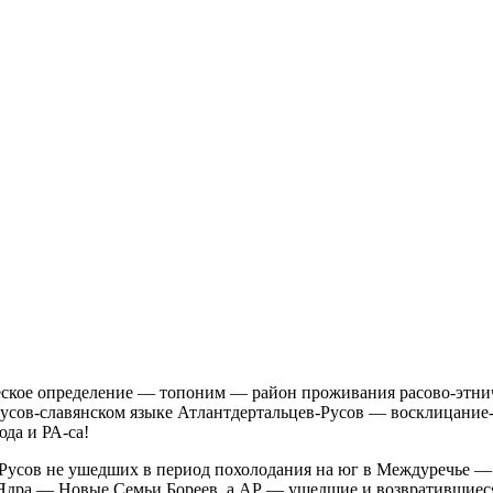
еское определение — топоним — район проживания расово-этнич
усов-славянском языке Атлантдертальцев-Русов — восклицание
да и РА-са!
 Русов не ушедших в период похолодания на юг в Междуречье — 
 Ядра — Новые Семьи Бореев, а АР — ушедшие и возвратившиеся