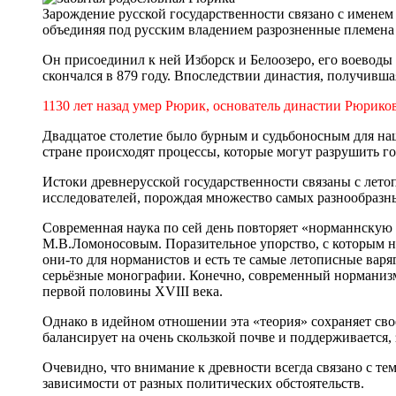
Зарождение русской государственности связано с именем 
объединяя под русским владением разрозненные племена
Он присоединил к ней Изборск и Белоозеро, его воеводы
скончался в 879 году. Впоследствии династия, получивш
1130 лет назад умер Рюрик, основатель династии Рюрик
Двадцатое столетие было бурным и судьбоносным для наш
стране происходят процессы, которые могут разрушить г
Истоки древнерусской государственности связаны с летоп
исследователей, порождая множество самых разнообразн
Современная наука по сей день повторяет «норманнскую
М.В.Ломоносовым. Поразительное упорство, с которым н
они-то для норманистов и есть те самые летописные ва
серьёзные монографии. Конечно, современный норманизм
первой половины XVIII века.
Однако в идейном отношении эта «теория» сохраняет сво
балансирует на очень скользкой почве и поддерживается,
Очевидно, что внимание к древности всегда связано с т
зависимости от разных политических обстоятельств.