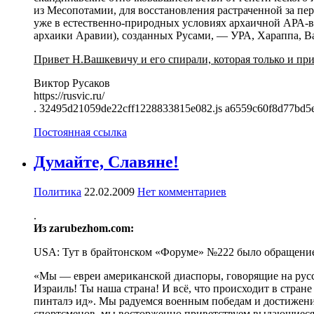
из Месопотамии, для восстановления растраченной за пер
уже в естественно-природных условиях архаичной АРА-в
архаики Аравии), созданных Русами, — УРА, Хараппа, Ва
Привет Н.Вашкевичу и его спирали, которая только и пр
Виктор Русаков
https://rusvic.ru/
. 32495d21059de22cff1228833815e082.js a6559c60f8d77bd5
Постоянная ссылка
Думайте, Славяне!
Политика
22.02.2009
Нет комментариев
.
Из zarubezhom.com:
USA: Тут в брайтонском «Форуме» №222 было обращение
«Мы — евреи американской диаспоры, говорящие на русс
Израиль! Ты наша страна! И всё, что происходит в стране 
пинталэ ид». Мы радуемся военным победам и достижени
спортсменов, мы восторженно приветствуем выдающиеся д