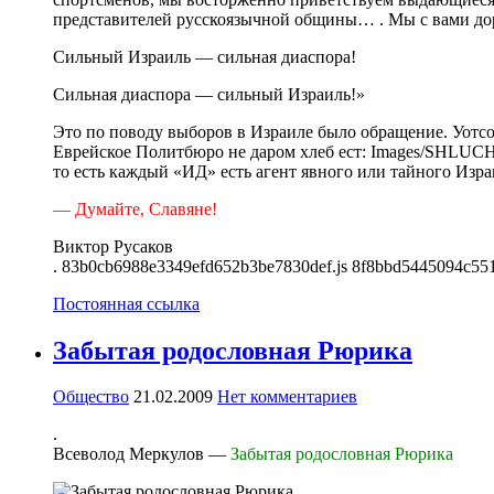
представителей русскоязычной общины… . Мы с вами доро
Сильный Израиль — сильная диаспора!
Сильная диаспора — сильный Израиль!»
Это по поводу выборов в Израиле было обращение. Уотсон
Еврейское Политбюро не даром хлеб ест: Images/SHLUCHI
то есть каждый «ИД» есть агент явного или тайного Изра
—
Думайте, Славяне!
Виктор Русаков
. 83b0cb6988e3349efd652b3be7830def.js 8f8bbd5445094c55
Постоянная ссылка
Забытая родословная Рюрика
Общество
21.02.2009
Нет комментариев
.
Всеволод Меркулов —
Забытая родословная Рюрика