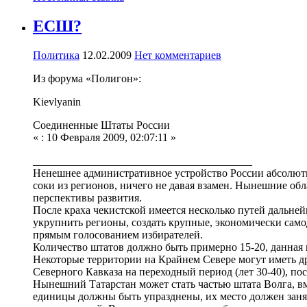
ЕСШ?
Политика
12.02.2009
Нет комментариев
Из форума «Полигон»:
Kievlyanin
Соединенные Штаты России
« : 10 Февраля 2009, 02:07:11 »
________________________________________
Ненешнее административное устройство России абсолютн
соки из регионов, ничего не давая взамен. Нынешние об
перспективы развития.
После краха чекистской имеется несколько путей дальне
укрупнить регионы, создать крупные, экономически сам
прямым голосованием избирателей.
Количество штатов должно быть примерно 15-20, данная 
Некоторые территории на Крайнем Севере могут иметь д
Северного Кавказа на переходный период (лет 30-40), по
Нынешний Татарстан может стать частью штата Волга, в
единицы должны быть упразднены, их место должен заня