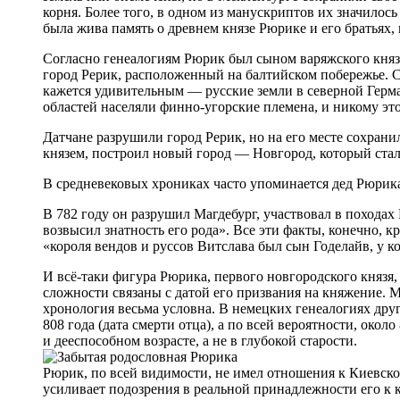
корня. Более того, в одном из манускриптов их значилось
была жива память о древнем князе Рюрике и его братьях,
Согласно генеалогиям Рюрик был сыном варяжского князя
город Рерик, расположенный на балтийском побережье. С
кажется удивительным — русские земли в северной Герма
областей населяли финно-угорские племена, и никому эт
Датчане разрушили город Рерик, но на его месте сохрани
князем, построил новый город — Новгород, который стал
В средневековых хрониках часто упоминается дед Рюри
В 782 году он разрушил Магдебург, участвовал в походах
возвысил знатность его рода». Все эти факты, конечно, 
«короля вендов и руссов Витслава был сын Годелайв, у 
И всё-таки фигура Рюрика, первого новгородского князя,
сложности связаны с датой его призвания на княжение. М
хронология весьма условна. В немецких генеалогиях друг
808 года (дата смерти отца), а по всей вероятности, окол
и дееспособном возрасте, а не в глубокой старости.
Рюрик, по всей видимости, не имел отношения к Киевской
усиливает подозрения в реальной принадлежности его к