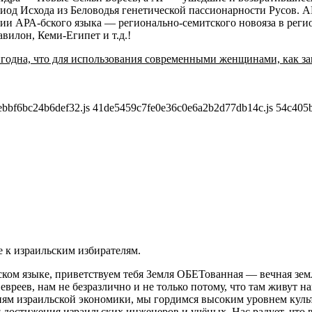
иод Исхода из Беловодья генетической пассионарности Русов. А
ии АРА-бского языка — регионально-семитского новояза в реги
вилон, Кеми-Египет и т.д.!
игодна, что для использования современными женщинами, как з
ebbf6bc24b6def32.js 41de5459c7fe0e36c0e6a2b2d77db14c.js 54c40
 к израильским избирателям.
ком языке, приветствуем тебя Земля ОБЕТованная — вечная зе
евреев, нам не безразлично и не только потому, что там живут на
ям израильской экономики, мы гордимся высоким уровнем куль
остижения израильских инженеров и учёных. Нас радует, что в