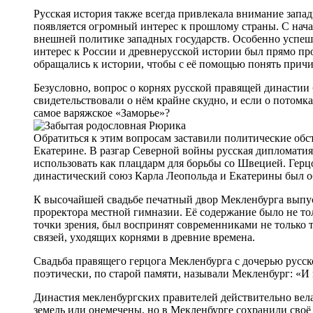
Русская история также всегда привлекала внимание запа
появляется огромный интерес к прошлому страны. С нача
внешней политике западных государств. Особенно успеш
интерес к России и древнерусской истории был прямо п
обращались к истории, чтобы с её помощью понять причи
Безусловно, вопрос о корнях русской правящей династи
свидетельствовали о нём крайне скудно, и если о потомк
самое варяжское «Заморье»?
Обратиться к этим вопросам заставили политические обст
Екатерине. В разгар Северной войны русская дипломатия
использовать как плацдарм для борьбы со Швецией. Герц
династический союз Карла Леопольда и Екатерины был о
К высочайшей свадьбе печатный двор Мекленбурга выпус
проректора местной гимназии. Её содержание было не то
точки зрения, был воспринят современниками не только
связей, уходящих корнями в древние времена.
Свадьба правящего герцога Мекленбурга с дочерью русско
поэтически, по старой памяти, называли Мекленбург: «И 
Династия мекленбургских правителей действительно вел
земель или онемечены, но в Мекленбурге сохранили своё