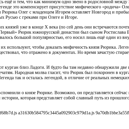
ь ещё и тем, что как минимум одно звено в родословной между
егенде это компенсирует присутствие мифического «родича» Оле
и Рюрика Олег с младенцем Игорем оставляет Новгород и прибыв
ых Русью с греками при Олеге и Игоре.
 князей уже в конце X века (по сей день они встречаются почти
. «Первый» Рюрик южнорусской династии был сыном Ростислава 
ьзовалось большой популярностью, его носил лишь ещё один из в
 их используют, чтобы доказать мифичность князя Рюрика. Лег
ществовал, что отражено в документах. Но время зачастую стир
ают курган близ Ладоги. И будто бы там недавно обнаружили дв
чатям. Народная молва гласит, что Рюрик был похоронен в курга
Легенда так и осталась легендой, в отличие от реальных немецк
вспомнили о князе Рюрике. Возможно, он представляется сейчас 
истории, которая представляет собой славный путь из прошлого
68b7d.js a31630b584795c3445a092903c979d1a.js 9a70db1bbe3a55fb