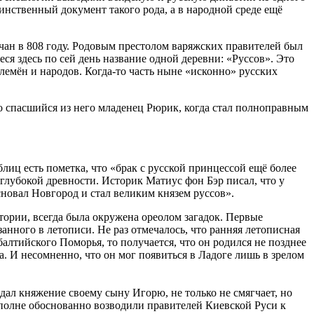
динственный документ такого рода, а в народной среде ещё
чан в 808 году. Родовым престолом варяжских правителей был
я здесь по сей день название одной деревни: «Руссов». Это
лемён и народов. Когда-то часть ныне «исконно» русских
то спасшийся из него младенец Рюрик, когда стал полноправным
лиц есть пометка, что «брак с русской принцессой ещё более
 глубокой древности. Историк Матиус фон Бэр писал, что у
новал Новгород и стал великим князем руссов».
тории, всегда была окружена ореолом загадок. Первые
анного в летописи. Не раз отмечалось, что ранняя летописная
алтийского Поморья, то получается, что он родился не позднее
та. И несомненно, что он мог появиться в Ладоге лишь в зрелом
дал княжение своему сыну Игорю, не только не смягчает, но
полне обоснованно возводили правителей Киевской Руси к