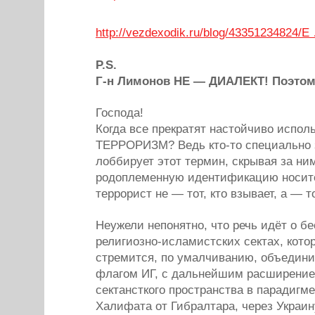
http://vezdexodik.ru/blog/43351234824/
P.S.
Г-н Лимонов НЕ — ДИАЛЕКТ! Поэтом
Господа!
Когда все прекратят настойчиво испол
ТЕРРОРИЗМ? Ведь кто-то специально 
лоббирует этот термин, скрывая за ни
родоплеменную идентификацию носи
террорист не — тот, кто взывает, а — то
Неужели непонятно, что речь идёт о б
религиозно-исламистских сектах, кот
стремится, по умалчиванию, объедин
флагом ИГ, с дальнейшим расширение
сектансткого пространства в парадигм
Халифата от Гибралтара, через Украин