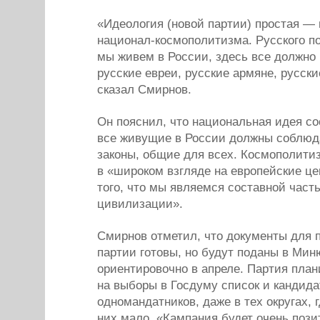
«Идеология (новой партии) простая — 
национал-космополитизма. Русского по
мы живем в России, здесь все должно
русские евреи, русские армяне, русск
сказал Смирнов.
Он пояснил, что национальная идея сос
все живущие в России должны соблюд
законы, общие для всех. Космополити
в «широком взгляде на европейские ц
того, что мы являемся составной част
цивилизации».
Смирнов отметил, что документы для 
партии готовы, но будут поданы в Мин
ориентировочно в апреле. Партия пла
на выборы в Госдуму список и кандида
одномандатников, даже в тех округах, 
них мало. «Кампания будет очень пози