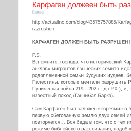
Карфаген должеен быть ра
Главная
http://actuallno.com/blog/43575757885/Karfa
razrushen
КАРФАГЕН ДОЛЖЕН БЫТЬ РАЗРУШЕН!
P.S.
Вспомните, господа, что исторический К
анклав» мигрантов языческих семито-идо
родоплеменной семьи будущих иудеев, б
Палестины, которые мечтали разрушить Р
Пуническая война 219—202 гг. до Р.Х.), и,
известный поход (Ганнибал Барка).
Сам Карфаген был заложен «евреями» в б
первую обетованную землю двух семей и
повторяется… Вся беда в том, что с тех и
режиме библейского рассеивания, подобн