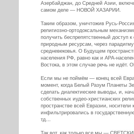
Азербайджан, до Средней Азии, включи
самом деле — НОВОЙ ХАЗАРИИ.
Таким образом, уничтожив Русь-Росси
религиозно-ортодоксальным механизм
получить беспрепятственный доступ к
природным ресурсам, через парадигму
средневековья. О Будущем пространс
населения РФ, равно как и АРА-населе
Востока, в этом случае речь не идёт.
Если мы не поймём — конец всей Евра
момент, когда Белый Разум Планеты З
сделать диалектиеские выводы, и, н
собственных иудео-христианских религи
пространстве всей Евразии, носители
инфильтрировались в государственную
тд…
Так вот, как только все мы — СВЕТС