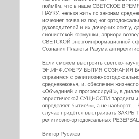
поймём, что в наше СВЕТСКОЕ ВРЕМЯ
НАУКУ, нельзя жить по законам среднев
исчезнет почва из под ног ортодоксал
руководителей и их дочерних сект у, д
сионистской кормушки, априори возв
СВЕТСКОЙ энергоинформационной сф
Сознания Планеты Разума антирелигиоз
Если сможем выстроить светско-науч
ЭН.ИНФ.СФЕРУ БЫТИЯ СОЗНАНИЯ Бе
справимся с религиозно-ортодоксальн
средневековья, и, обеспечим жизнеспо
«Объединяй и прогрессируй!», в диале
эвристической СУЩНОСТИ парадигмы
определяет бытие!»», а не наоборот… 
случае придётся выстраивать ЗАКР
религиозно-ортодоксальных РЕЗЕРВАЦ
Виктор Русаков