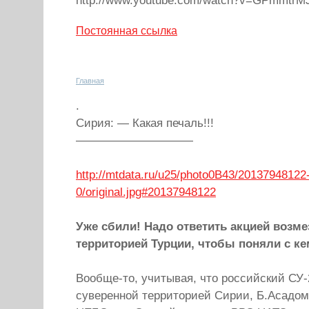
http://www.youtube.com/watch?v=GPmmtrM
Постоянная ссылка
Главная
.
Сирия: — Какая печаль!!!
——————————
http://mtdata.ru/u25/photo0B43/20137948122
0/original.jpg#20137948122
Уже сбили! Надо ответить акцией возме
территорией Турции, чтобы поняли с к
Вообще-то, учитывая, что российский СУ-
суверенной территорией Сирии, Б.Асадом