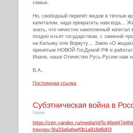
семьи.
Но, свободный перелёт жидов в тёплые кр
капиталом, надо прекратить навсегда… Ж
знать, что нечестно накопленный капитал 
поздно изъят государством, с заменой п
на Калыму или Воркуту… Закон «О жидах
принятым НОВОЙ ГосДумой РФ и работать
Иначе, наше Отечество Русь-Русию нам 
В.А..
Постоянная ссылка
Субэтническая война в Рос
Главная
https://zen.yandex.ru/media/id/5c46ed47d4f
trevogu-5fa33a6afeef0b1a818d6d03