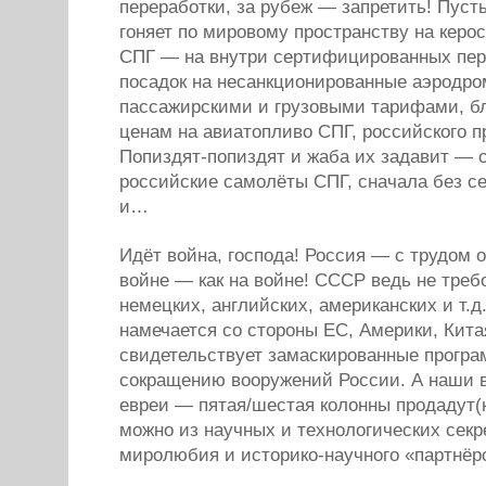
переработки, за рубеж — запретить! Пуст
гоняет по мировому пространству на керо
СПГ — на внутри сертифицированных пере
посадок на несанкционированные аэродр
пассажирскими и грузовыми тарифами, б
ценам на авиатопливо СПГ, российского п
Попиздят-попиздят и жаба их задавит — с
российские самолёты СПГ, сначала без с
и…
Идёт война, господа! Россия — с трудом 
войне — как на войне! СССР ведь не тре
немецких, английских, американских и т.д
намечается со стороны ЕС, Америки, Кита
свидетельствует замаскированные програ
сокращению вооружений России. А наши 
евреи — пятая/шестая колонны продадут(ю
можно из научных и технологических секр
миролюбия и историко-научного «партнёр