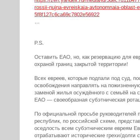
https://zen.yandex.ru/media/id/5dec7d11b4
rossii-nujna-evreiskaia-avtonomnaia-oblast-e
5f8f127c6ca69c7802e56922
…
P.S.
Оставить ЕАО, но, как резервацию для ев
охраной границ закрытой территории!
Всех евреев, которые подпали под суд, по
освобождения направлять на пожизненную
заменой жилья осуждённого с семьёй на 
ЕАО — своеобразная субэтническая рота
По официальной просьбе руководителей п
республик, по российской схеме, предст
оседлость всем субэтническим евреям Ев
отрабатывают исторические грехи/долги 