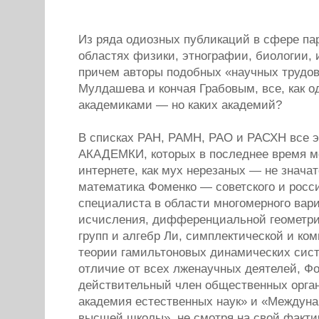
Из ряда одиозных публикаций в сфере па
областях физики, этнографии, биологии, и
причем авторы подобных «научных трудов
Мулдашева и кончая Грабовым, все, как о
академиками — но каких академий?
В списках РАН, РАМН, РАО и РАСХН вс
АКАДЕМКИ, которых в последнее время м
интернете, как мух нерезаных — не знача
математика Фоменко — советского и росс
специалиста в области многомерного вар
исчисления, дифференциальной геометрии
групп и алгебр Ли, симплектической и ко
теории гамильтоновых динамических сист
отличие от всех лженаучных деятелей, Ф
действительный член общественных орга
академия естественных наук» и «Междуна
высшей школы», не смотря на свой факти