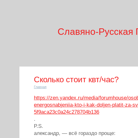
Славяно-Русская 
Сколько стоит квт/час?
Главная
https://zen.yandex.ru/media/forumhouse/oso
energosnabjeniia-kto-i-kak-doljen-platit-za-sv
5f9aca23c0a24c278704b136
.
P.S.
александр, — всё гораздо проще: