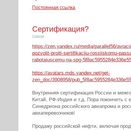
Постоянная ссылка
Сертификация?
Главная
https://zen.yandex.ru/media/parallel56/aviaci
pozvolit-proiti-sertifikaciiu-rossiiskomu-pass
rabotaiuscemu-na-spg-5f8ac5955284e336e5
https://avatars.mds.yandex.net/get-
zen_doc/3908958/pub_5f8ac5955284e336e5
Внутренняя сертификация России и межго
Китай, РФ-Индия и т.д. Пора покончить с
Синедриона российского авиапрома и рос
авиаперевозчиков!
Продажу российской нефти, включая прод