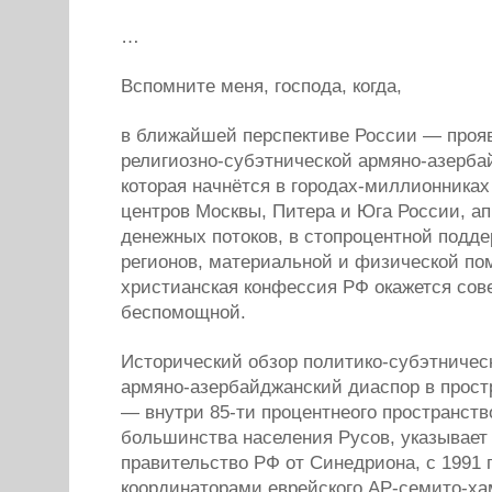
…
Вспомните меня, господа, когда,
в ближайшей перспективе России — прояв
религиозно-субэтнической армяно-азерба
которая начнётся в городах-миллионниках
центров Москвы, Питера и Юга России, а
денежных потоков, в стопроцентной подд
регионов, материальной и физической по
христианская конфессия РФ окажется со
беспомощной.
Исторический обзор политико-субэтниче
армяно-азербайджанский диаспор в прост
— внутри 85-ти процентнеого пространст
большинства населения Русов, указывает 
правительство РФ от Синедриона, с 1991 
координаторами еврейского АР-семито-хам