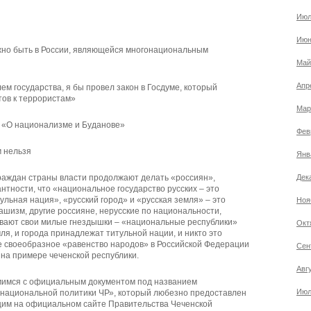
Июл
Июн
но быть в России, являющейся многонациональным
Май
Апр
ем государства, я бы провел закон в Госдуме, который
ов к террористам»
Мар
 «О национализме и Буданове»
Фев
м нельзя
Янв
 граждан страны власти продолжают делать «россиян»,
Дек
нтности, что «национальное государство русских – это
ульная нация», «русский город» и «русская земля» – это
Ноя
шизм, другие россияне, нерусские по национальности,
вают свои милые гнездышки – «национальные республики»
Окт
емля, и города принадлежат титульной нации, и никто это
ое своеобразное «равенство народов» в Российской Федерации
Сен
 на примере чеченской республики.
Авг
мимся с официальным документом под названием
Июл
национальной политики ЧР», который любезно предоставлен
щим на официальном сайте Правительства Чеченской