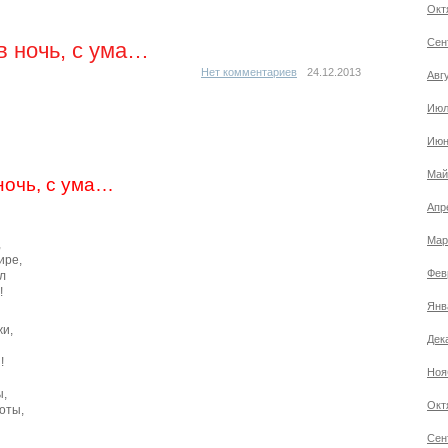
Окт
Сен
 в ночь, с ума…
Нет комментариев
24.12.2013
Авг
Июл
Июн
Май
 ночь, с ума…
Апр
Мар
,
ире,
Фев
л
!
Янв
жи,
Дек
!
Ноя
ы,
Окт
оты,
Сен