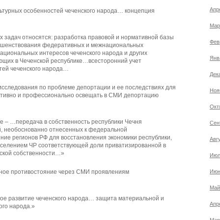
Апр
ультурных особенностей чеченского народа… концепция
Мар
х задач относятся: разработка правовой и нормативной базы
Фев
ершенствования федеративных и межнациональных
ациональных интересов чеченского народа и других
Янв
ающих в Чеченской республике…всесторонний учет
тей чеченского народа…
Дек
 исследования по проблеме депортации и ее последствиях для
Ноя
ктивно и профессионально освещать в СМИ депортацию
Окт
ре – …передача в собственность республики Чечня
Сен
, необоснованно отнесенных к федеральной
ние регионов РФ для восстановления экономики республики,
Авг
селением ЧР соответствующей доли приватизированной в
йской собственности…»
Июл
вное противостояние через СМИ проявлениям
Июн
Май
ное развитие чеченского народа… защита материальной и
Апр
ого народа.»