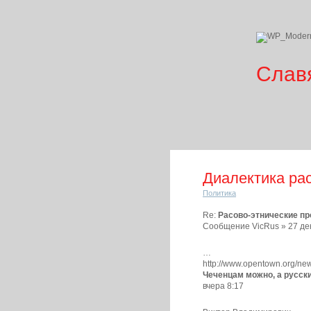
Слав
Диалектика ра
Политика
Re:
Расово-этнические пр
Сообщение VicRus » 27 дек
…
http://www.opentown.org/ne
Чеченцам можно, а русск
вчера 8:17