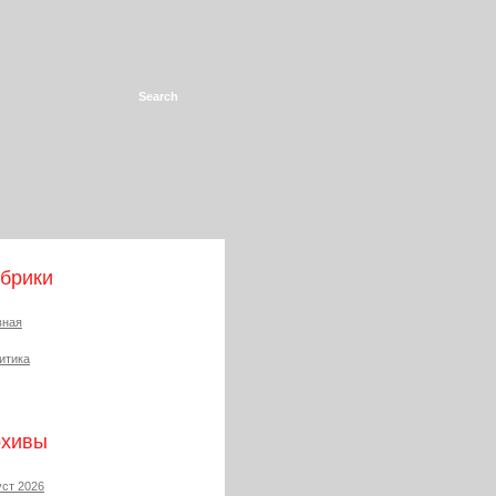
брики
вная
итика
рхивы
уст 2026