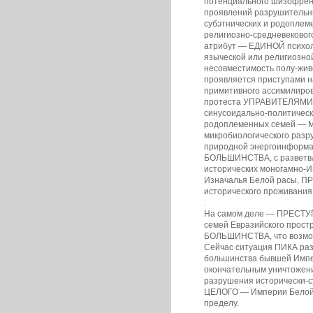
потенциального шизофрен
проявлений разрушительн
субэтнических и родоплем
религиозно-средневековог
атрибут — ЕДИНОЙ психо
языческой или религиозно
несовместимость полу-жив
проявляется приступами н
примитивного ассимилиров
протеста УПРАВИТЕЛЯМИ 
синусоидально-политичес
родоплеменных семей — 
микробиологического разр
природной энергоинфор
БОЛЬШИНСТВА, с разветвл
исторических моногамно-
Изначалья Белой расы, П
исторического проживания
.
На самом деле — ПРЕСТ
семей Евразийского прос
БОЛЬШИНСТВА, что возможн
Сейчас ситуация ПИКА раз
большинства бывшей Импери
окончательным уничтожен
разрушения исторически-с
ЦЕЛОГО — Империи Белой 
пределу.