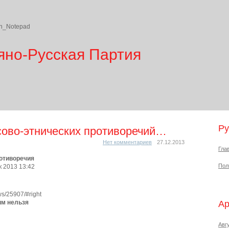
яно-Русская Партия
Ру
сово-этнических противоречий…
Нет комментариев
27.12.2013
Гла
отиворечия
Пол
 2013 13:42
ws/25907/#right
им нельзя
А
Авг