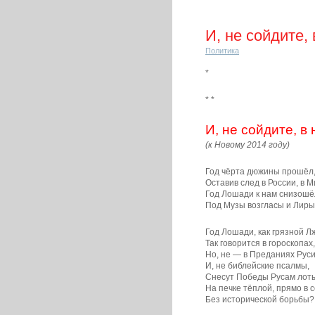
И, не сойдите,
Политика
*
* *
И, не сойдите, в
(к Новому 2014 году)
Год чёрта дюжины прошёл
Оставив след в России, в М
Год Лошади к нам снизошё
Под Музы возгласы и Лиры
Год Лошади, как грязной Л
Так говорится в гороскопах,
Но, не — в Преданиях Руси
И, не библейские псалмы,
Снесут Победы Русам лот
На печке тёплой, прямо в с
Без исторической борьбы?