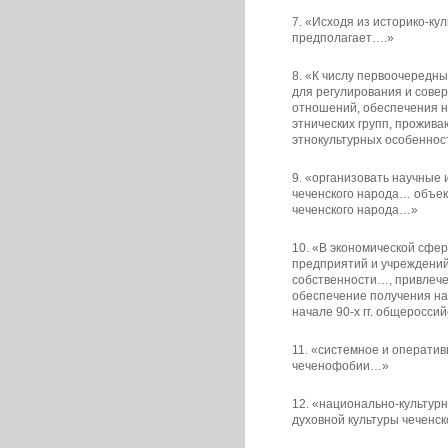
7. «Исходя из историко-к
предполагает….»
8. «К числу первоочередны
для регулирования и сов
отношений, обеспечения н
этнических групп, прожив
этнокультурных особеннос
9. «организовать научные
чеченского народа… объе
чеченского народа…»
10. «В экономической сфе
предприятий и учреждений
собственности…, привлече
обеспечение получения на
начале 90-х гг. общеросси
11. «системное и операти
чеченофобии…»
12. «национально-культур
духовной культуры чеченск