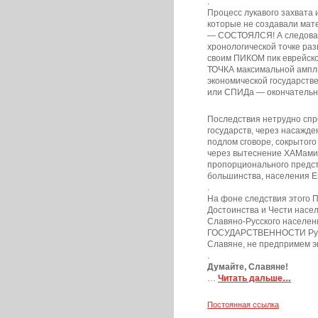
.
Процесс лукавого захва
которые не создавали ма
— СОСТОЯЛСЯ! А следовате
хронологической точке ра
своим ПИКОМ пик еврейско
ТОЧКА максимальной ампли
экономической государств
или СПИДа — окончатель
Последствия нетрудно спр
государств, через насажде
подлом сговоре, сокрытого
через вытеснение ХАМами 
пропорционального предст
большинства, населения Е
.
На фоне следствия этого
Достоинства и Чести нас
Славяно-Русского населе
ГОСУДАРСТВЕННОСТИ Руси-
Славяне, не предпримем 
.
Думайте, Славяне!
…
Читать дальше…
Постоянная ссылка