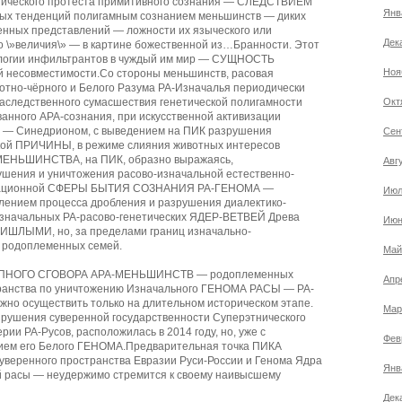
ического протеста примитивного сознания — СЛЕДСТВИЕМ
Янв
ых тенденций полигамным сознанием меньшинств — диких
енных представлений — ложности их языческого или
Дек
о \»величия\» — в картине божественной из…Бранности. Этот
логии инфильтрантов в чуждый им мир — СУЩНОСТЬ
Ноя
й несовместимости.Со стороны меньшинств, расовая
отно-чёрного и Белого Разума РА-Изначалья периодически
аследственного сумасшествия генетической полигамности
Окт
анного АРА-сознания, при искусственной активизации
— Синедрионом, с выведением на ПИК разрушения
Сен
кой ПРИЧИНЫ, в режиме слияния животных интересов
МЕНЬШИНСТВА, на ПИК, образно выражаясь,
Авг
ушения и уничтожения расово-изначальной естественно-
мационной СФЕРЫ БЫТИЯ СОЗНАНИЯ РА-ГЕНОМА —
Июл
ением процесса дробления и разрушения диалектико-
Изначальных РА-расово-генетических ЯДЕР-ВЕТВЕЙ Древа
Июн
РИШЛЫМИ, но, за пределами границ изначально-
 родоплеменных семей.
Май
УПНОГО СГОВОРА АРА-МЕНЬШИНСТВ — родоплеменных
Апр
транства по уничтожению Изначального ГЕНОМА РАСЫ — РА-
о осуществить только на длительном историческом этапе.
Мар
рушения суверенной государственности Суперэтнического
и РА-Русов, расположилась в 2014 году, но, уже с
Фев
ием его Белого ГЕНОМА.Предварительная точка ПИКА
уверенного пространства Евразии Руси-России и Генома Ядра
Янв
расы — неудержимо стремится к своему наивысшему
Дек