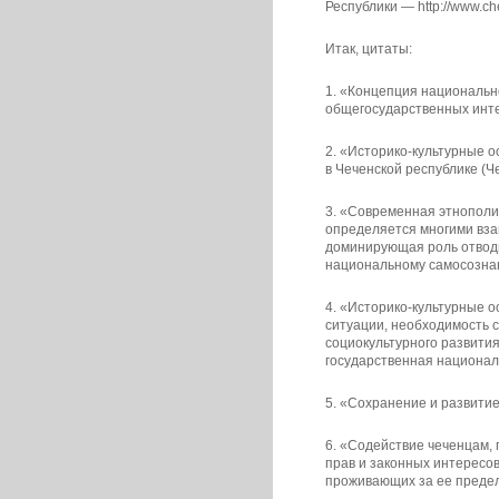
Республики — http://www.ch
Итак, цитаты:
1. «Концепция национальн
общегосударственных инте
2. «Историко-культурные о
в Чеченской республике (Ч
3. «Современная этнополит
определяется многими вз
доминирующая роль отводи
национальному самосозна
4. «Историко-культурные о
ситуации, необходимость 
социокультурного развития
государственная национа
5. «Сохранение и развитие
6. «Содействие чеченцам,
прав и законных интересов
проживающих за ее преде