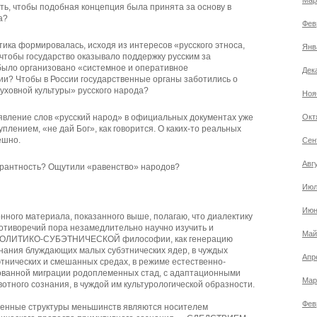
Мар
ть, чтобы подобная концепция была принята за основу в
а?
Фев
ика формировалась, исходя из интересов «русского этноса,
Янв
чтобы государство оказывало поддержку русским за
было организовано «системное и оперативное
Дек
и? Чтобы в России государственные органы заботились о
уховной культуры» русского народа?
Ноя
оявление слов «русский народ» в официальных документах уже
Окт
плением, «не дай Бог», как говорится. О каких-то реальных
ешно.
Сен
Авг
лерантность? Ощутили «равенство» народов?
Июл
Июн
ного материала, показанного выше, полагаю, что диалектику
воречий пора незамедлительно научно изучить и
Май
и ПОЛИТИКО-СУБЭТНИЧЕСКОЙ философии, как генерацию
знания блуждающих малых субэтнических ядер, в чуждых
Апр
этнических и смешанных средах, в режиме естественно-
ованной миграции родоплеменных стад, с адаптационными
Мар
отного сознания, в чуждой им культурологической образности.
Фев
менные структуры меньшинств являются носителем