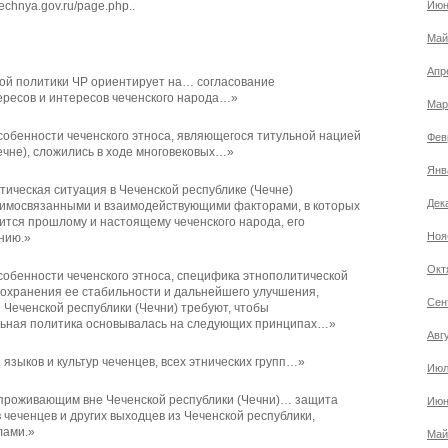
echnya.gov.ru/page.php..
Июн
Май
Апр
ой политики ЧР ориентирует на… согласование
ресов и интересов чеченского народа…»
Мар
собенности чеченского этноса, являющегося титульной нацией
Фев
ечне), сложились в ходе многовековых…»
Янв
ическая ситуация в Чеченской республике (Чечне)
Дек
аимосвязанными и взаимодействующими факторами, в которых
тся прошлому и настоящему чеченского народа, его
Ноя
нию.»
Окт
собенности чеченского этноса, специфика этнополитической
сохранения ее стабильности и дальнейшего улучшения,
Сен
 Чеченской республики (Чечни) требуют, чтобы
льная политика основывалась на следующих принципах…»
Авг
 языков и культур чеченцев, всех этнических групп…»
Июл
 проживающим вне Чеченской республики (Чечни)… защита
Июн
 чеченцев и других выходцев из Чеченской республики,
лами.»
Май