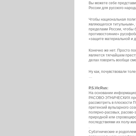
Вы можете себе представи
России для русского народ
Чтобы национальная полит
являющегося титульным», 
пределами России, чтобы 
противостояние» русофоби
«защите материальной и д
Конечно же нет. Просто п
является тягчайшем престу
делах говорить вообще см
Ну как, почувствовали то
…
P.S.VicRus:
На основании информацион
РАСОВО-ЭТНИЧЕСКИХ проти
рассмотреть в плоскост
претензий вульгарного со
полярно-расовых, расово-
природной или спровоцир
последствиями их полу-жив
.
Субэтнические и родопле