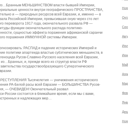
та из…Бранным МЕНЬШИНСТВОМ власти бывшей Империи,
Ноя
териальные ценности внутри географического ПРОСТРАНСТВА,
льно и — природных ресурсов всей Евразии, и, именно — в
Окт
звала Российской Империи, превысившая оную через сто лет
го переворота 1917 года, окончательного развала РФ —
Сен
туды функции окончательного распада политико-
енности, сущностью эффекта поражения африканской саранчи
Авг
ного поражения ИММУННОЙ системы Империи.
Июл
огнозировать: РАСПАД и падение исторических Империй и
ние политики апартеида властью субэтнических меньшинств, в
Июн
 геноцида Русов-Славяно-Русского населения всей Евразии,
из…Бранных, и, прежде всего из структур власти РФ
Май
авительства государствообразующего Суперэтнического
вразии.
Апр
 ПРЕСТУПЛЕНИЯ Тысячелетия — уничижения исторического
Мар
еления РА-Белой расы всей Евразии — БОЛЬШИНСТВА Русов-
ния, — ОЧЕВИДЕН! Окончательный развал
Фев
России состоится в ближайшее время, если мы с вами,
экстренных и надлежащих мер…
Янв
Дек
Ноя