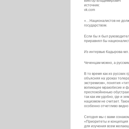
Виктор Владимирович
источник:
vk.com
«…Националистов не долж
государством.
Если бы я был руководител
приравнял бы националист
Из интервью Кадырова-мл.
Чеченцам можно, а русски
В то время как из русских
объясняя на уроках толера
экстремизм», понятия «тит
вопиющее мракобесие и фа
преспокойненько обустраи
так как им удобно, где и з
нацизмом не считает. Так
особенно отчетливо видно
Сегодня мы с вами ознако
«Приоритеты и концепция 
для изучения всем желаю