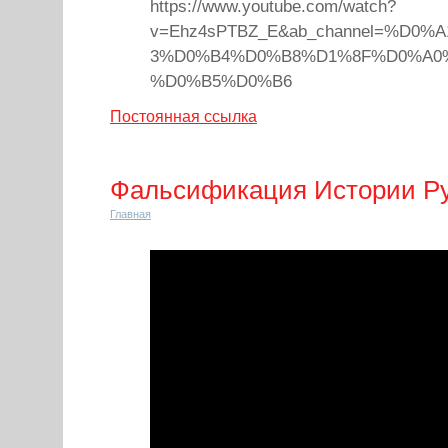
https://www.youtube.com/watch?
v=Ehz4sPTBZ_E&ab_channel=%D0
3%D0%B4%D0%B8%D1%8F%D0%A0
%D0%B5%D0%B6
Постоянная ссылка
Фальсификация Истории Р
Главная