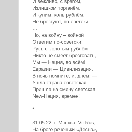
И вежливо, с врагом,
Излишком торганём,
И купим, коль рублём,
Не брезгуют, по-светски…
…
Но, на войну – войной
Ответим по-советски!
Русь с золотым рублём
Никто не смеет брезговать, —
Мы — Нация, во всём!
Евразии — Цивилизация,
В ночь помните, и, днём: —
Ушла страна советская,
Пришла на смену светская
New-Нация, времён!
*
31.05.22, г. Москва, VicRus,
На бреге реченьки «Десна»,