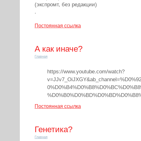
(экспромт, без редакции)
.
Постоянная ссылка
А как иначе?
Главная
https://www.youtube.com/watch?
v=JJv7_OiJXGY&ab_channel=%D0
0%D0%B4%D0%B8%D0%BC%D0%B8
%D0%B0%D0%BD%D0%BD%D0%B8
Постоянная ссылка
Генетика?
Главная