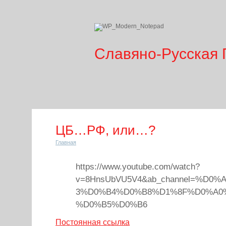
Славяно-Русская 
ЦБ…РФ, или…?
Главная
https://www.youtube.com/watch?
v=8HnsUbVU5V4&ab_channel=%D0
3%D0%B4%D0%B8%D1%8F%D0%A0
%D0%B5%D0%B6
Постоянная ссылка