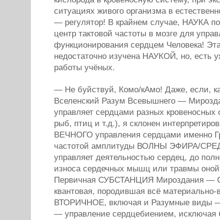
ситуациях живого организма в естествен
— регулятор! В крайнем случае, НАУКА по
центр тактовой частоты в мозге для упра
функционирования сердцем Человека! Эт
недостаточно изучена НАУКОЙ, но, есть 
работы учёных.
— Не буйствуй, Комо/кАмо! Даже, если, к
Вселенский Разум Всевышнего — Мирозда
управляет сердцами разных кровеносных 
рыб, птиц и т.д.), я склонен интерпретир
ВЕЧНОГО управления сердцами именно Г
частотой амплитуды ВОЛНЫ ЭФИРА/СРЕД
управляет деятельностью сердец, до полн
износа сердечных мышц или травмы оно
Первичная СУБСТАНЦИЯ Мироздания — 
квантовая, породившая всё материально
ВТОРИЧНОЕ, включая и Разумные виды —
— управление сердцебиением, исключая 