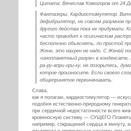
Цитата: Вячеслав Комогоров от 24 Де
Фантазеры. Кардиостимулятор, Витя
дефибрилятор, не совсем разумное пр
другого действа пока не придумали. 
часто приводит к психическим растр
бесполезно объяснять, по простой пр
Жене, это нахрен не надо. С Женей по
«инопланетный разум» в конденсате, а
ра-ру-апри-ори-ку. не позорьтесь, ду
котрое произносите. Если своего сло
общепринятое переиначивать.
Слава,
как я полагаю, кардиостимулятор — искус
подобия естественно-природному генерат
при сердечной недостаточности всего жи
кровеносную систему — СУЩЕГО Планеты 
например, сокращений сердца в минуту, к
кислорода в кровеносную систему, при э