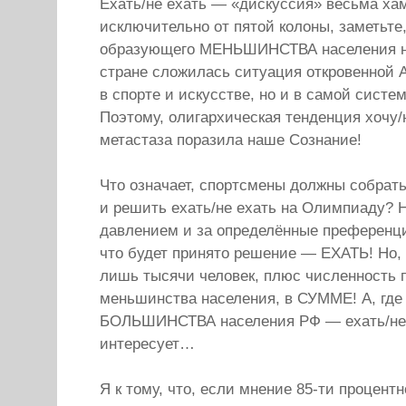
Ехать/не ехать — «дискуссия» весьма ха
исключительно от пятой колоны, заметьте
образующего МЕНЬШИНСТВА населения на
стране сложилась ситуация откровенной 
в спорте и искусстве, но и в самой систе
Поэтому, олигархическая тенденция хочу/н
метастаза поразила наше Сознание!
Что означает, спортсмены должны собрать
и решить ехать/не ехать на Олимпиаду? Н
давлением и за определённые преференци
что будет принято решение — ЕХАТЬ! Но, 
лишь тысячи человек, плюс численность 
меньшинства населения, в СУММЕ! А, где
БОЛЬШИНСТВА населения РФ — ехать/не е
интересует…
Я к тому, что, если мнение 85-ти процентн