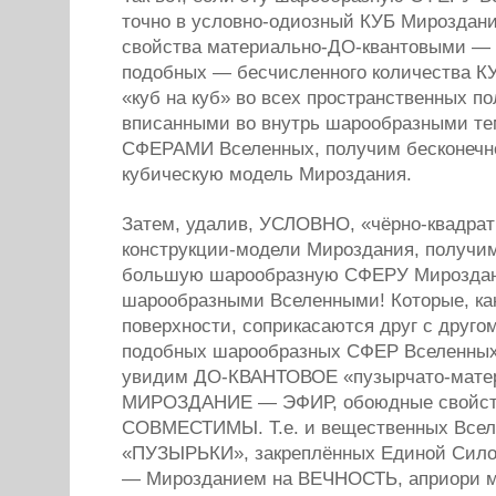
точно в условно-одиозный КУБ Мироздани
свойства материально-ДО-квантовыми — 
подобных — бесчисленного количества 
«куб на куб» во всех пространственных п
вписанными во внутрь шарообразными те
СФЕРАМИ Вселенных, получим бесконеч
кубическую модель Мироздания.
Затем, удалив, УСЛОВНО, «чёрно-квадр
конструкции-модели Мироздания, получим
большую шарообразную СФЕРУ Мироздан
шарообразными Вселенными! Которые, ка
поверхности, соприкасаются друг с друго
подобных шарообразных СФЕР Вселенных,
увидим ДО-КВАНТОВОЕ «пузырчато-матер
МИРОЗДАНИЕ — ЭФИР, обоюдные свойст
СОВМЕСТИМЫ. Т.е. и вещественных Все
«ПУЗЫРЬКИ», закреплённых Единой Сил
— Мирозданием на ВЕЧНОСТЬ, априори м