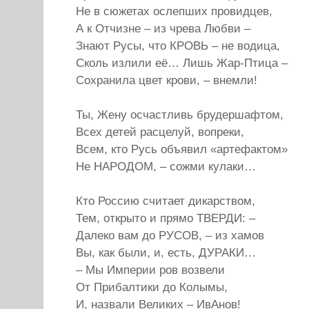
Не в сюжетах ослепших провидцев,
А к Отчизне – из чрева Любви –
Знают Русы, что КРОВЬ – не водица,
Сколь излили её… Лишь Жар-Птица –
Сохранила цвет крови, – внемли!
Ты, Жену осчастливь брудершафтом,
Всех детей расцелуй, вопреки,
Всем, кто Русь объявил «артефактом»
Не НАРОДОМ, – сожми кулаки…
Кто Россию считает дикарством,
Тем, открыто и прямо ТВЕРДИ: –
Далеко вам до РУСОВ, – из хамов
Вы, как были, и, есть, ДУРАКИ…
– Мы Империи ров возвели
От Прибалтики до Колымы,
И, назвали Великих – ИвАнов!