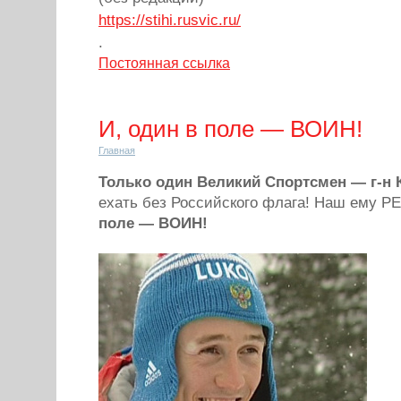
https://stihi.rusvic.ru/
.
Постоянная ссылка
И, один в поле — ВОИН!
Главная
Только один Великий Спортсмен — г-н
ехать без Российского флага! Наш ему 
поле — ВОИН!