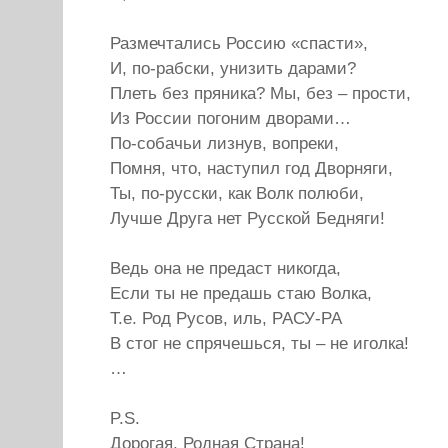
Размечтались Россию «спасти»,
И, по-рабски, унизить дарами?
Плеть без пряника? Мы, без – прости,
Из России погоним дворами…
По-собачьи лизнув, вопреки,
Помня, что, наступил год Дворняги,
Ты, по-русски, как Волк полюби,
Лучше Друга нет Русской Бедняги!
Ведь она не предаст никогда,
Если ты не предашь стаю Волка,
Т.е. Род Русов, иль, РАСУ-РА
В стог не спрячешься, ты – не иголка!
…
P.S.
Дорогая, Родная Страна!