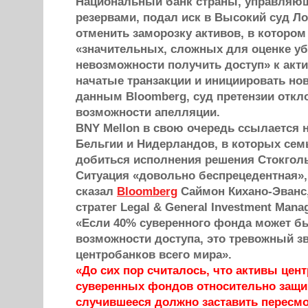
Национальный банк страны, управля
резервами, подал иск в Высокий суд Л
отменить заморозку активов, в которо
«значительных, сложных для оценке уб
невозможности получить доступ» к акт
начатые транзакции и инициировать но
данным Bloomberg, суд претензии откл
возможности апелляции.
BNY Mellon в свою очередь ссылается 
Бельгии и Нидерландов, в которых сем
добиться исполнения решения Стокгол
Ситуация «довольно беспрецедентная»,
сказал
Bloomberg
Cаймон Кихано-Эванс
стратег Legal & General Investment Man
«Если 40% суверенного фонда может б
возможности доступа, это тревожный з
центробанков всего мира».
«До сих пор считалось, что активы цен
суверенных фондов относительно защи
случившееся должно заставить пересмо