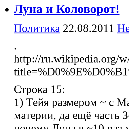
Луна и Коловорот!
Политика
22.08.2011
Не
.
http://ru.wikipedia.org/
title=%D0%9E%D0
Строка 15:
1) Тейя размером ~ с Ма
материи, да ещё часть 
почему Луна в ~10 раз