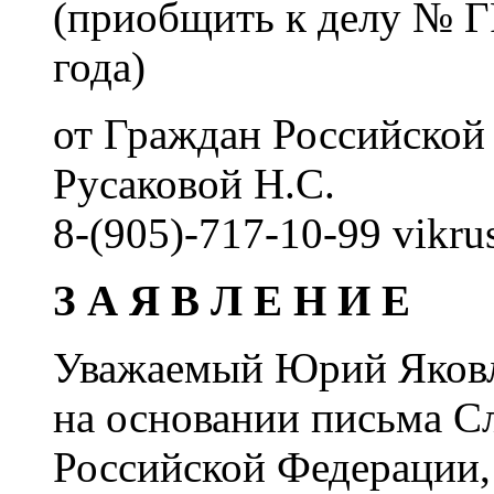
(приобщить к делу № Г
года)
от Граждан Российской
Русаковой Н.С.
8-(905)-717-10-99 vikr
З А Я В Л Е Н И Е
Уважаемый Юрий Яковл
на основании письма С
Российской Федерации,