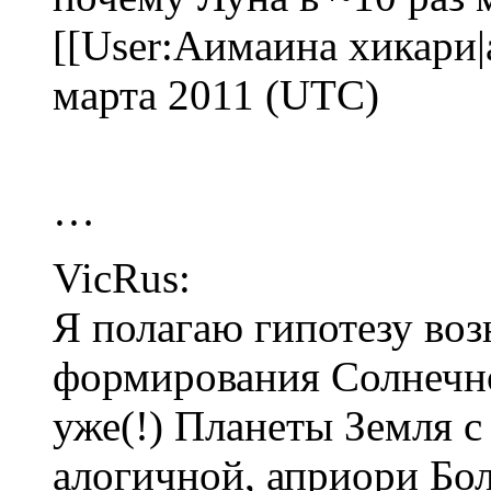
[[User:Аимаина хикари|
марта 2011 (UTC)
…
VicRus:
Я полагаю гипотезу во
формирования Солнечно
уже(!) Планеты Земля с
алогичной, априори Бо