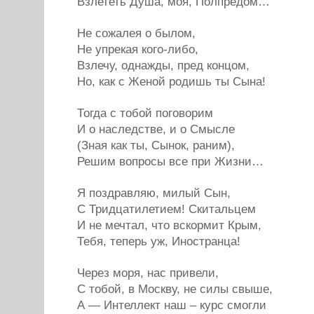
Взлететь Душа, моя, Полпредом…
Не сожалея о былом,
Не упрекая кого-либо,
Взлечу, однажды, пред концом,
Но, как с Женой родишь ты Сына!
Тогда с тобой поговорим
И о наследстве, и о Смысле
(Зная как ты, Сынок, раним),
Решим вопросы все при Жизни…
Я поздравляю, милый Сын,
С Тридцатилетием! Скитальцем
И не мечтал, что вскормит Крым,
Тебя, теперь уж, Иностранца!
Через моря, нас привели,
С тобой, в Москву, не силы свыше,
А — Интеллект наш – курс смогли